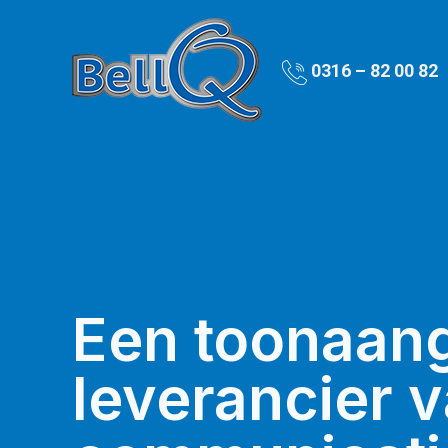
0316 – 82 00 82
Een toonaan
leverancier 