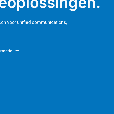
eoplossingen.
sch voor unified communications,
ormatie