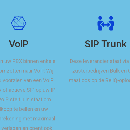
VoIP
SIP Trunk
an uw PBX binnen enkele
Deze leverancier staat via
omzetten naar VoIP. Wij
zusterbedrijven Bulk en
u voorzien van een VoIP
maatloos op de BellQ-oplo
 of actieve SIP op uw IP
oIP stelt u in staat om
koop te bellen en uw
nrekening met maximaal
 verlagen en opent ook