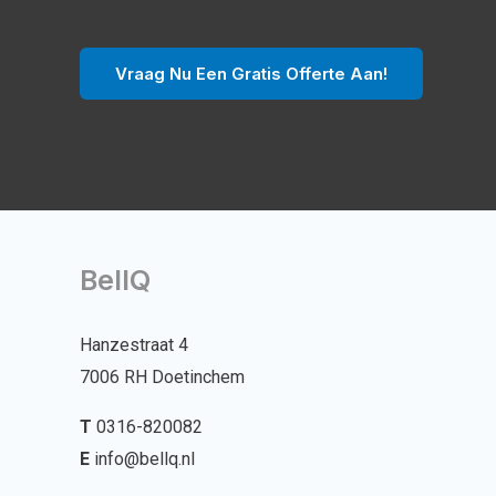
Vraag Nu Een Gratis Offerte Aan!
BellQ
Hanzestraat 4
7006 RH Doetinchem
T
0316-820082
E
info@bellq.nl