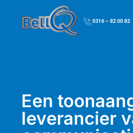
0316 – 82 00 82
Een toonaan
leverancier 