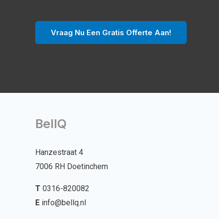
Vraag Nu Een Gratis Offerte Aan!
BellQ
Hanzestraat 4
7006 RH Doetinchem
T
0316-820082
E
info@bellq.nl