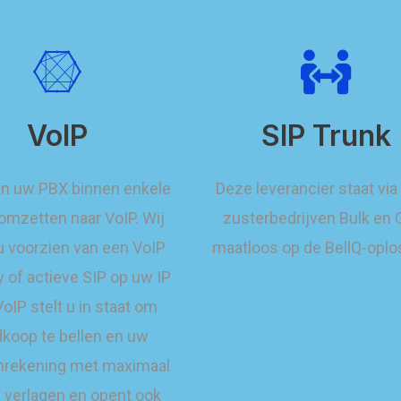
VoIP
SIP Trunk
an uw PBX binnen enkele
Deze leverancier staat via
omzetten naar VoIP. Wij
zusterbedrijven Bulk en
u voorzien van een VoIP
maatloos op de BellQ-oplo
 of actieve SIP op uw IP
oIP stelt u in staat om
koop te bellen en uw
nrekening met maximaal
 verlagen en opent ook