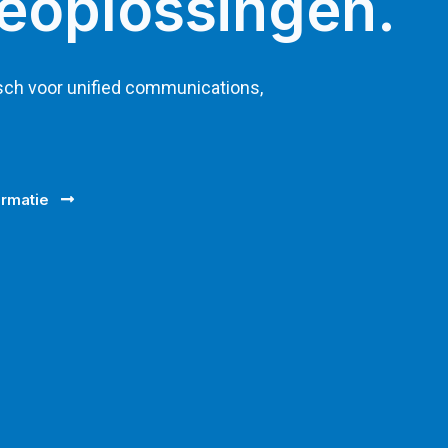
eoplossingen.
sch voor unified communications,
ormatie